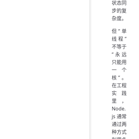
状态同
步的复
杂度。
但“单
线程”
不等于
“永远
只能用
一个
核”。
在工程
实践
里，
Node.
js 通常
通过两
种方式