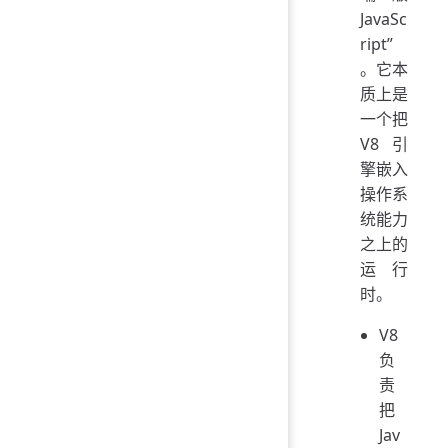
JavaSc
ript”
。它本
质上是
一个把
V8 引
擎嵌入
操作系
统能力
之上的
运行
时。
V8
负
责
把
Jav