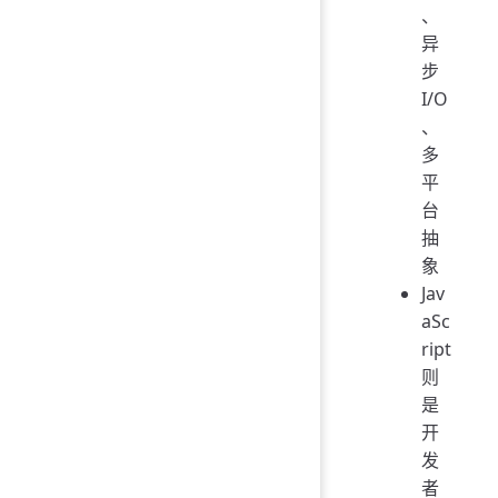
、
异
步
I/O
、
多
平
台
抽
象
Jav
aSc
ript
则
是
开
发
者