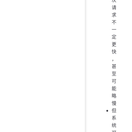
请
求
不
一
定
更
快
，
甚
至
可
能
略
慢
但
系
统