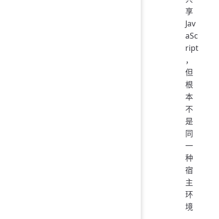
享
Jav
aSc
ript
，
但
根
本
不
是
同
一
种
宿
主
环
境