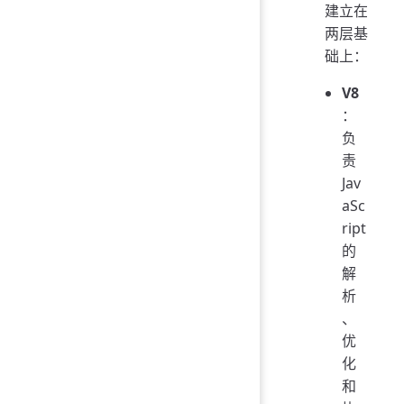
建立在
两层基
础上：
V8
：
负
责
Jav
aSc
ript
的
解
析
、
优
化
和