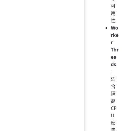
可
用
性
Wo
rke
r
Thr
ea
ds
：
适
合
隔
离
CP
U
密
集