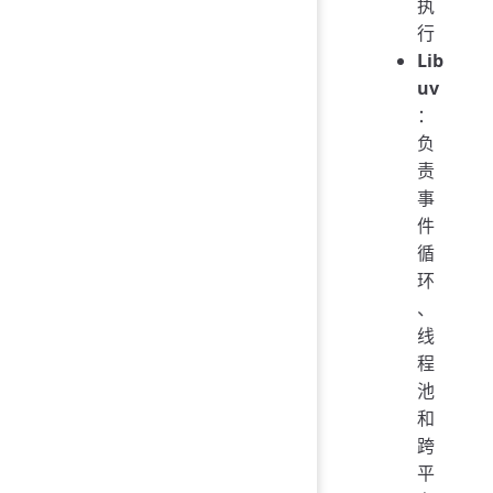
执
行
Lib
uv
：
负
责
事
件
循
环
、
线
程
池
和
跨
平