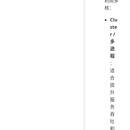
利用多
核：
Clu
ste
r /
多
进
程
：
适
合
提
升
服
务
吞
吐
和