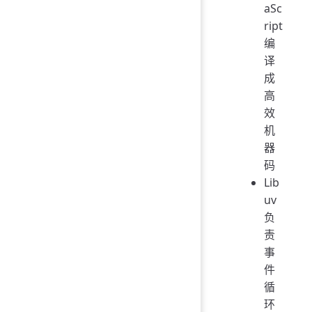
aSc
ript
编
译
成
高
效
机
器
码
Lib
uv
负
责
事
件
循
环