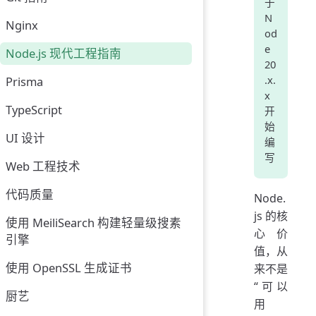
于
N
Nginx
od
e
Node.js 现代工程指南
20
.x.
Prisma
x
TypeScript
开
始
UI 设计
编
写
Web 工程技术
代码质量
Node.
js 的核
使用 MeiliSearch 构建轻量级搜素
心价
引擎
值，从
使用 OpenSSL 生成证书
来不是
“可以
厨艺
用