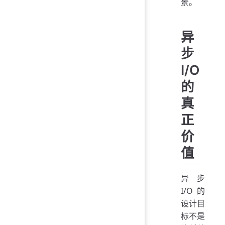
景。
异
步
I/O
的
真
正
价
值
异步
I/O 的
设计目
标不是