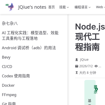
跳
JQiue's notes
首页
技能
编程语言
Web
至
主
要
杂七杂八
Node.js
內
容
AI 工程化实践：模型选型、效能
现代工
工具重构与工程落地
程指南
Android 调试桥（adb）的用法
Bevy
JQiue
CI/CD
2026/7/2
...
大约 8 分钟
Codex 使用指南
Docker
提
示
FFmpeg
基
Git 指南