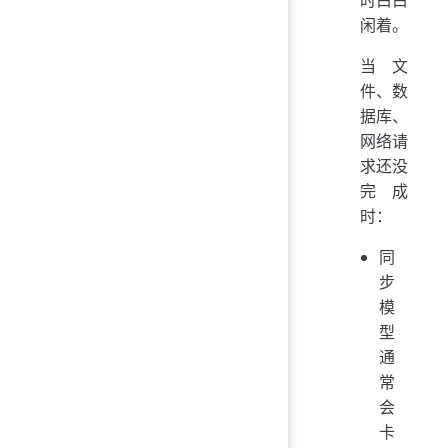
时白白
闲着。
当文
件、数
据库、
网络请
求还没
完成
时：
同
步
模
型
通
常
会
卡