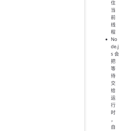
住
当
前
线
程
No
de.j
s 会
把
等
待
交
给
运
行
时
，
自