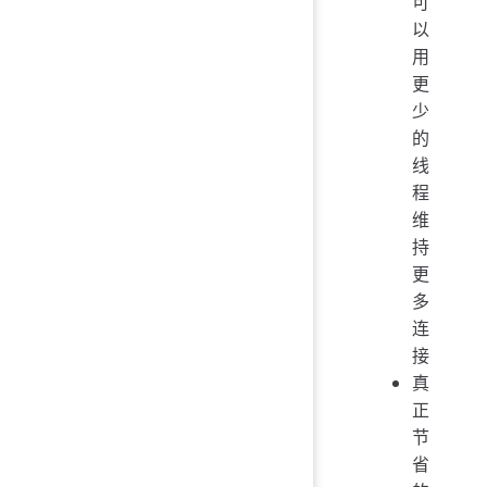
可
以
用
更
少
的
线
程
维
持
更
多
连
接
真
正
节
省