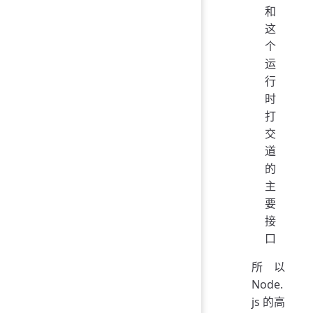
和
这
个
运
行
时
打
交
道
的
主
要
接
口
所以
Node.
js 的高