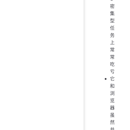
密
集
型
任
务
上
常
常
吃
亏
它
和
浏
览
器
虽
然
共