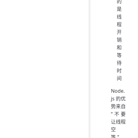
的
是
线
程
开
销
和
等
待
时
间
Node.
js 的优
势来自
“不要
让线程
空
等”，