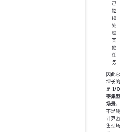
己
继
续
处
理
其
他
任
务
因此它
擅长的
是
I/O
密集型
场景
，
不是纯
计算密
集型场