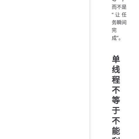
而不是
“让任
务瞬间
完
成”。
单
线
程
不
等
于
不
能