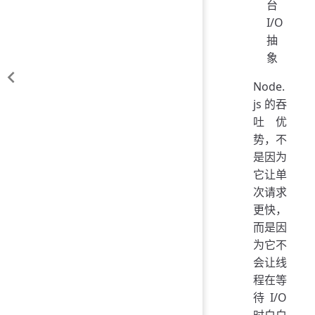
台
I/O
抽
象
Node.
js 的吞
吐优
势，不
是因为
它让单
次请求
更快，
而是因
为它不
会让线
程在等
待 I/O