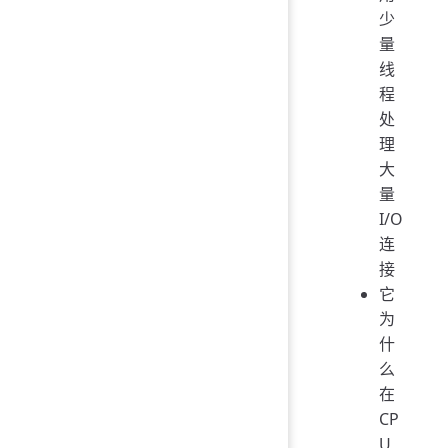
少
量
线
程
处
理
大
量
I/O
连
接
它
为
什
么
在
CP
U