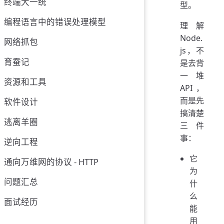
终端大一统
型。
编程语言中的错误处理模型
理解
Node.
网络抓包
js，不
育蚕记
是去背
一堆
资源和工具
API，
而是先
软件设计
搞清楚
逃离羊圈
三件
事：
逆向工程
它
通向万维网的协议 - HTTP
为
问题汇总
什
么
面试经历
能
用