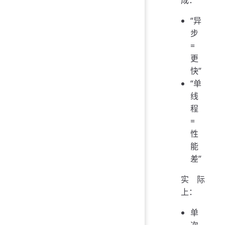
“异
步
=
更
快”
“单
线
程
=
性
能
差”
实际
上：
单
次