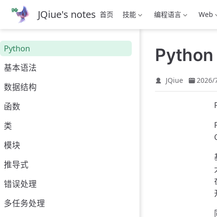
跳
JQiue's notes
首页
技能
编程语言
Web
至
主
要
Python
Python
內
容
基本语法
JQiue
2026/
数据结构
函数
类
模块
推导式
错误处理
多任务处理