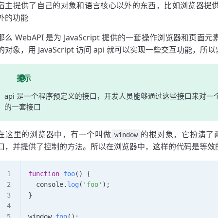
宿主提供了自己的对象和语言核心以外的东西，比如浏览器提供了控
外的功能
那么 WebAPI 是为 JavaScript 提供的一套操作浏览器和
的对象，用 JavaScript 访问 api 就可以实现一些交互功能，所以需
提示
api 是一个程序预定义的接口，开发人员能够通过这些接口来对一个程
的一套接口
在这里的浏览器中，有一个叫做
的根对象，它扮演了两个
window
口，并提供了控制的方法。所以在浏览器中，这样的代码是等效
function
 foo
() {
  console
.
log
(
'foo'
);
}
window
.
foo
();