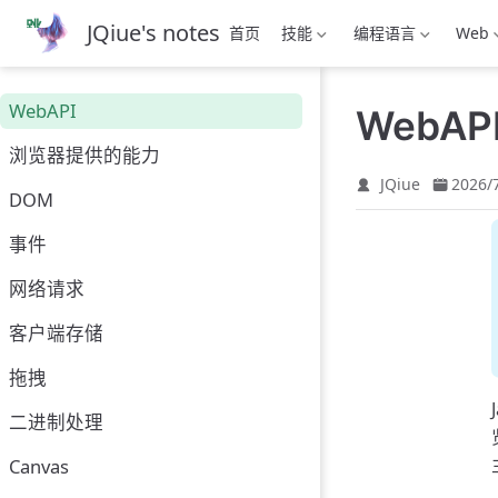
跳
JQiue's notes
首页
技能
编程语言
Web
至
主
要
WebAPI
WebAP
內
容
浏览器提供的能力
JQiue
2026/
DOM
事件
网络请求
客户端存储
拖拽
二进制处理
Canvas