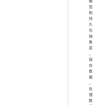
模
型
和
持
久
化
抽
象
层
，
保
存
数
据
，
处
理
数