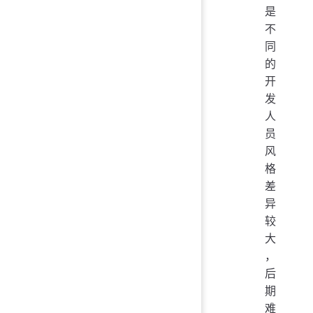
是
不
同
的
开
发
人
员
风
格
差
异
较
大
，
后
期
难