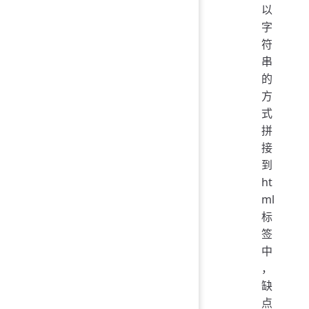
以
字
符
串
的
方
式
拼
接
到
ht
ml
标
签
中
，
缺
点