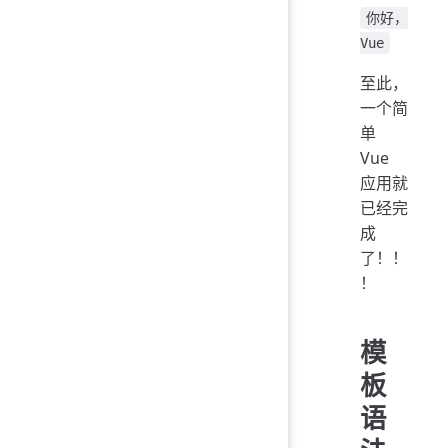
你好，
Vue
至此，
一个简
单
Vue
应用就
已经完
成
了！！
！
模
板
语