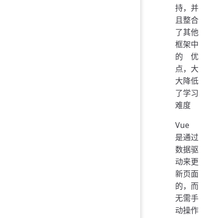
持，并
且整合
了其他
框架中
的优
点，大
大降低
了学习
难度
Vue
是通过
数据驱
动来更
新页面
的，而
无需手
动操作