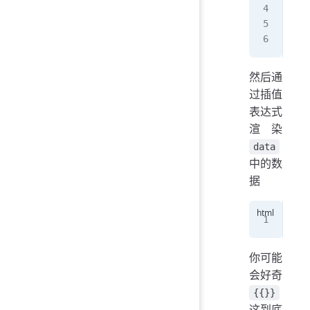
   
  }
});
然后通
过插值
表达式
渲染
data
中的数
据
<
di
你可能
会好奇
{{}}
这到底