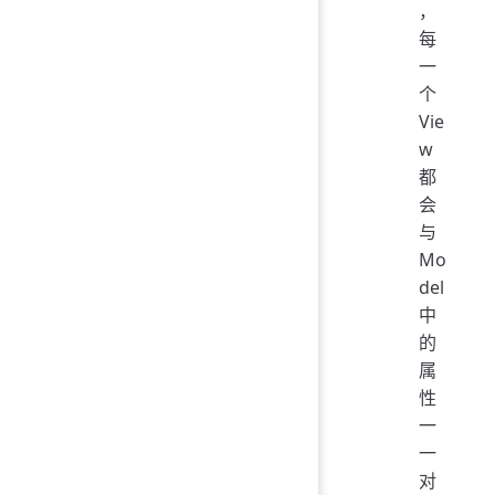
，
每
一
个
Vie
w
都
会
与
Mo
del
中
的
属
性
一
一
对