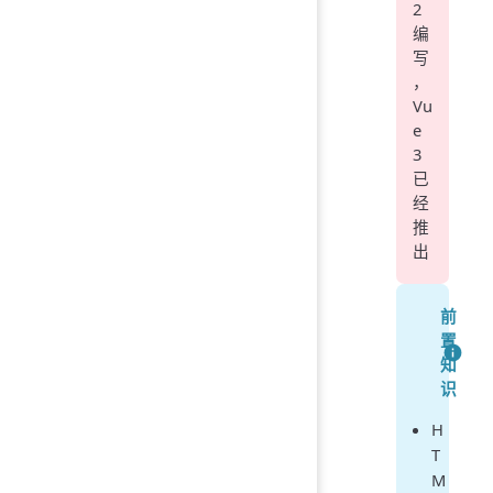
2
编
写
，
Vu
e
3
已
经
推
出
前
置
知
识
H
T
M