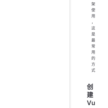
架
使
用
，
这
是
最
常
用
的
方
式
创
建
Vu