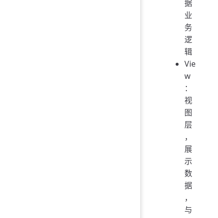
据
业
务
逻
辑
Vie
w
：
视
图
层
，
展
示
数
据
，
与