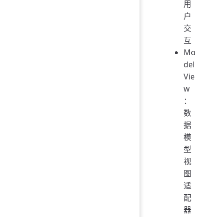
用
户
交
互
Mo
del
Vie
w
：
数
据
模
型
视
图
适
配
器