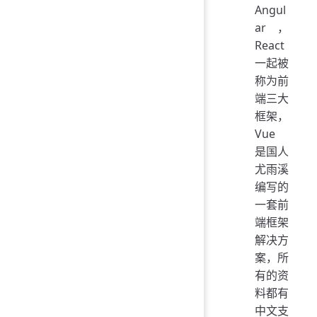
Angul
ar，
React
一起被
称为前
端三大
框架，
Vue
是国人
尤雨溪
编写的
一套前
端框架
解决方
案，所
有的资
料都有
中文支