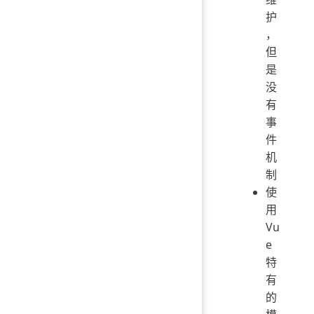
护
，
但
是
没
有
事
件
机
制
使
用
Vu
e
特
有
的