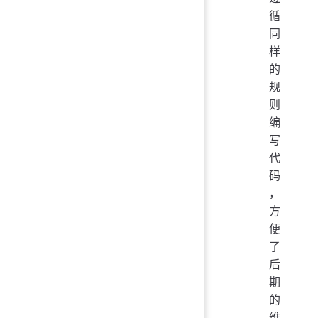
循
同
样
的
规
则
编
写
代
码
，
方
便
了
后
期
的
维