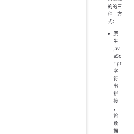
的的三
种方
式：
原
生
Jav
aSc
ript
字
符
串
拼
接
，
将
数
据