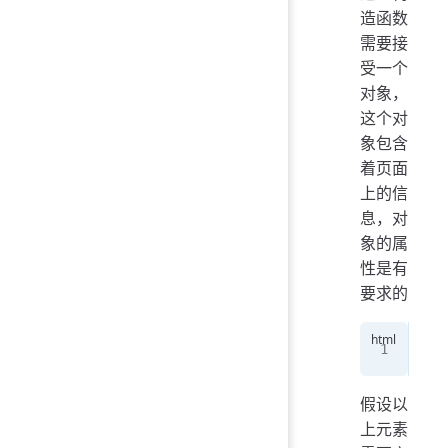
造函数
需要接
受一个
对象，
这个对
象包含
着页面
上的信
息，对
象的属
性是有
要求的
<
di
假设以
上元素