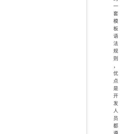
一
套
模
板
语
法
规
则
，
优
点
是
开
发
人
员
都
遵