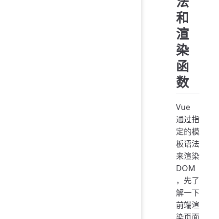
法
和
渲
染
函
数
Vue
通过指
定的模
板语法
来渲染
DOM
，先了
解一下
前端渲
染页面