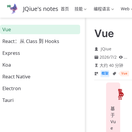
跳
JQiue's notes
首页
技能
编程语言
Web
至
主
要
Vue
Vue
內
容
React：从 Class 到 Hooks
JQiue
Express
2026/7/2
...
Koa
大约 40 分钟
框架
Vue
React Native
Electron
警
告
Tauri
基
于
Vu
e