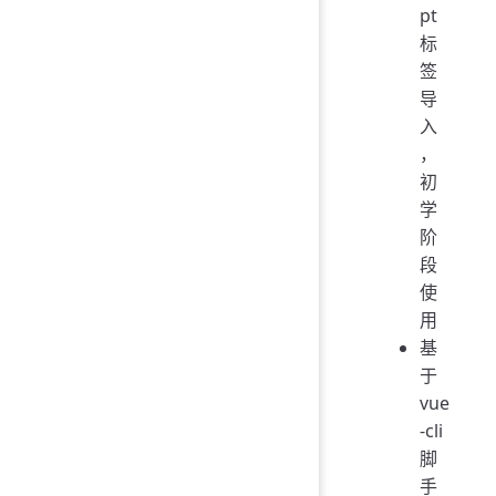
pt
标
签
导
入
，
初
学
阶
段
使
用
基
于
vue
-cli
脚
手