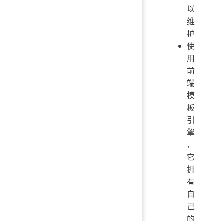
以
维
护
使
用
前
端
模
板
引
擎
，
它
拥
有
自
己
的