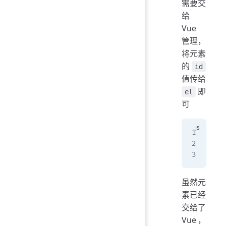
需要交
给
Vue
管理，
将元素
的
id
值传给
即
el
可
con
  e
});
虽然元
素已经
交给了
Vue，