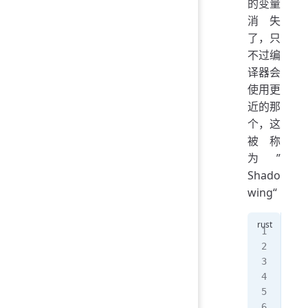
的变量
消失
了，只
不过编
译器会
使用更
近的那
个，这
被称
为”
Shado
wing“
let
let
{
  l
  p
}