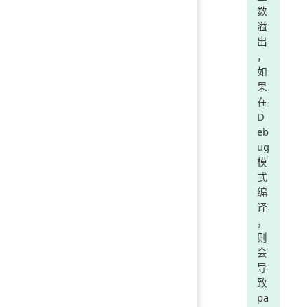
数
溢
出
，
如
果
在
D
eb
ug
模
式
编
译
，
则
会
导
致
pa