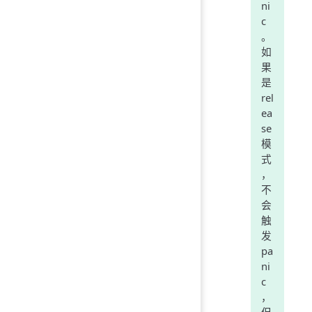
ni
c
。
如
果
是
rel
ea
se
模
式
，
不
会
触
发
pa
ni
c
，