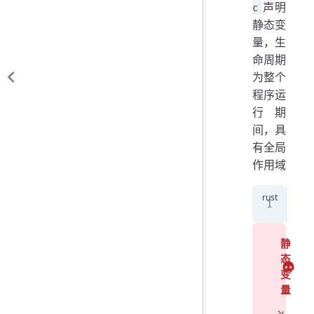
声明
c
静态变
量，生
命周期
为整个
程序运
行期
间，具
有全局
作用域
sta
静
态
变
量