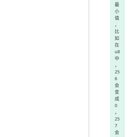
最
小
值
，
比
如
在
u8
中
，
25
6
会
变
成
0
，
25
7
会