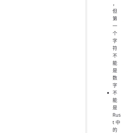
，
但
第
一
个
字
符
不
能
是
数
字
不
能
是
Rus
t 中
的