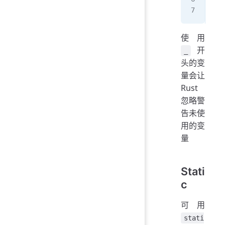
pri
使用
开
_
头的变
量会让
Rust
忽略警
告未使
用的变
量
Stati
c
可用
stati