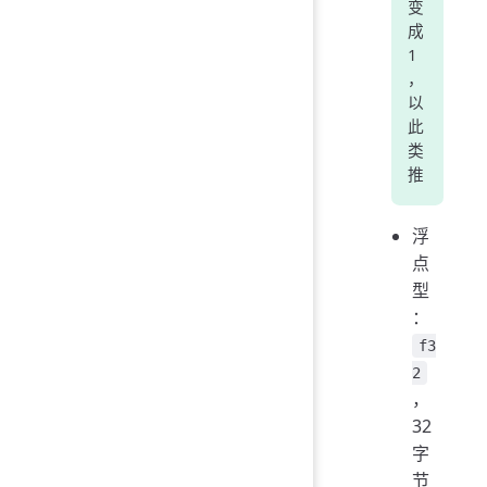
变
成
1
，
以
此
类
推
浮
点
型
：
f3
2
，
32
字
节