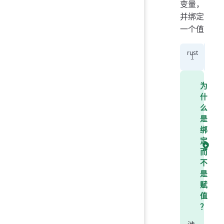
变量，
并绑定
一个值
let
为
什
么
是
绑
定
而
不
是
赋
值
？