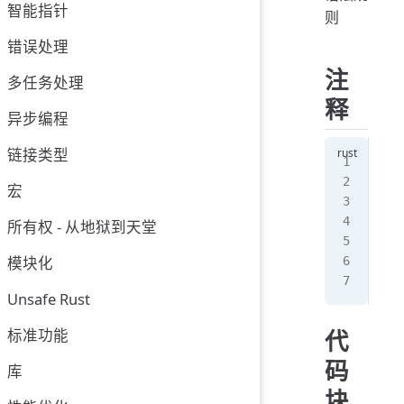
智能指针
则
错误处理
注
多任务处理
释
异步编程
链接类型
/
宏
/*
所有权 - 从地狱到天堂
//
模块化
/
Unsafe Rust
标准功能
代
码
库
块