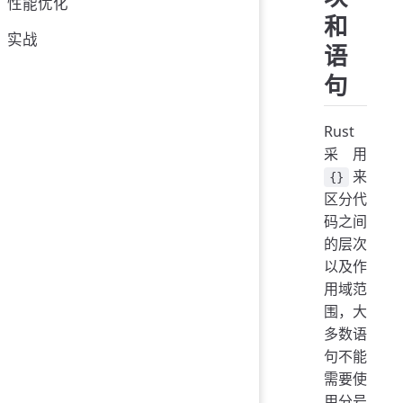
性能优化
和
实战
语
句
Rust
采用
来
{}
区分代
码之间
的层次
以及作
用域范
围，大
多数语
句不能
需要使
用分号