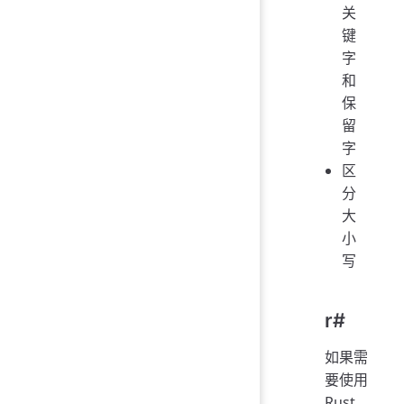
关
键
字
和
保
留
字
区
分
大
小
写
r#
如果需
要使用
Rust