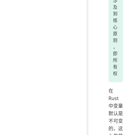
涉
及
到
核
心
原
则
，
即
所
有
权
在
Rust
中变量
默认是
不可变
的，这