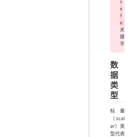
s
a
f
e
关
键
字
数
据
类
型
标量
（scal
ar）类
型代表