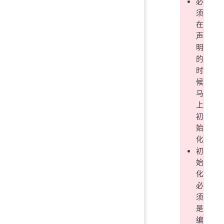
必
须
在
声
明
的
时
候
马
上
初
始
化
初
始
化
必
须
是
编