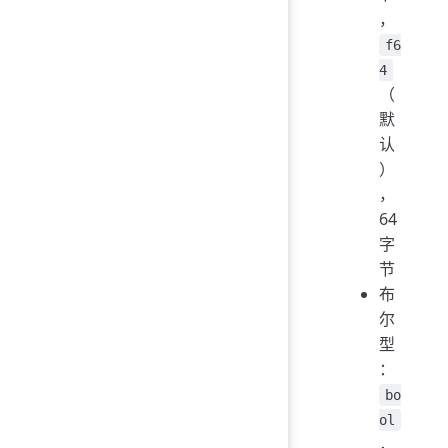
，
f6
4
（
默
认
）
，
64
字
节
布
尔
型
：
bo
ol
，