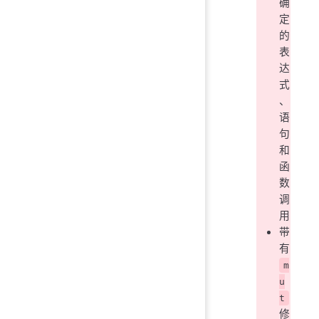
确
定
的
表
达
式
、
语
句
和
函
数
调
用
带
有
m
u
t
修