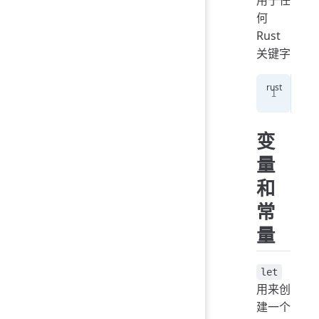
用于任
何
Rust
关键字
let
变
量
和
常
量
let
用来创
建一个