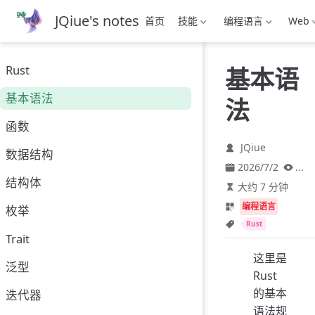
跳
JQiue's notes
首页
技能
编程语言
Web
至
主
要
Rust
基本语
內
容
基本语法
法
函数
JQiue
数据结构
2026/7/2
...
结构体
大约 7 分钟
编程语言
枚举
Rust
Trait
这里是
泛型
Rust
的基本
迭代器
语法规