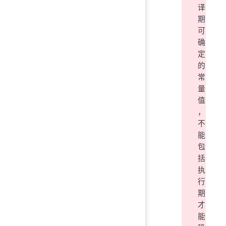
译
期
可
确
定
的
常
量
值
，
不
能
包
括
执
行
期
才
能