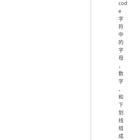
cod
e
字
符
中
的
字
母
，
数
字
、
和
下
划
线
组
成