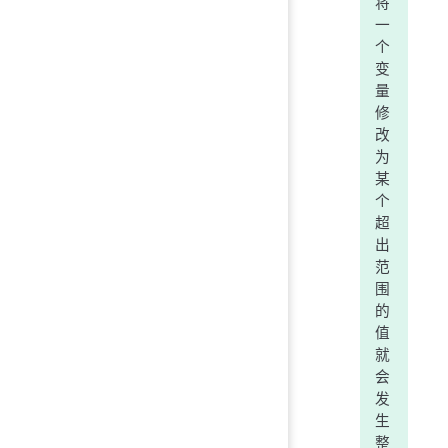
将
一
个
变
量
修
改
为
某
个
超
出
范
围
的
值
就
会
发
生
整