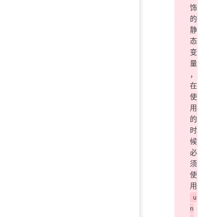
饰
的
静
态
变
量
，
在
使
用
的
时
候
必
须
使
用
u
n