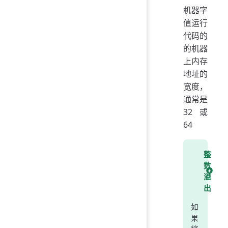
机器字
值运行
代码的
的机器
上内存
地址的
宽度，
通常是
32 或
64
整
数
溢
出
如
果