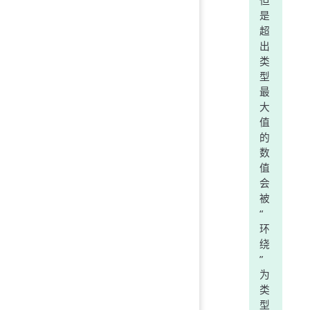
但
是
超
出
类
型
最
大
值
的
数
值
会
被
“
环
绕
”
为
类
型