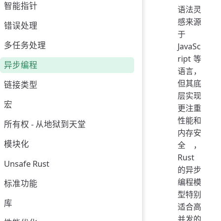
智能指针
语法灵
感来源
错误处理
于
多任务处理
JavaSc
ript 等
异步编程
语言，
但其底
链接类型
层实现
宏
更注重
性能和
所有权 - 从地狱到天堂
内存安
模块化
全，
Rust
Unsafe Rust
的异步
编程模
标准功能
型特别
库
适合高
并发的