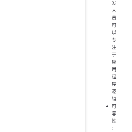
发
人
员
可
以
专
注
于
应
用
程
序
逻
辑
可
靠
性
：