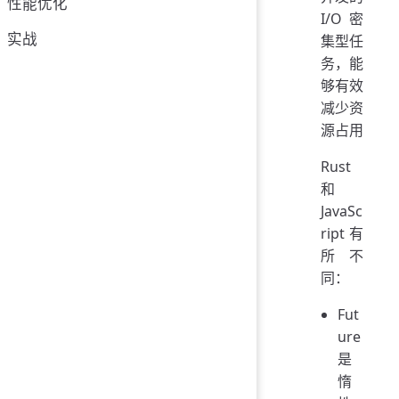
性能优化
I/O 密
实战
集型任
务，能
够有效
减少资
源占用
Rust
和
JavaSc
ript 有
所不
同：
Fut
ure
是
惰