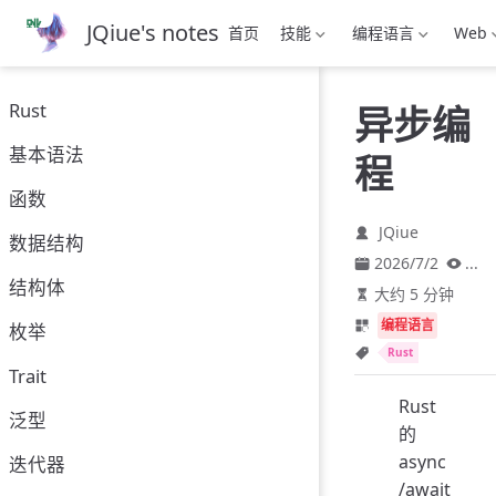
跳
JQiue's notes
首页
技能
编程语言
Web
至
主
要
Rust
异步编
內
容
基本语法
程
函数
JQiue
数据结构
2026/7/2
...
结构体
大约 5 分钟
编程语言
枚举
Rust
Trait
Rust
泛型
的
async
迭代器
/await