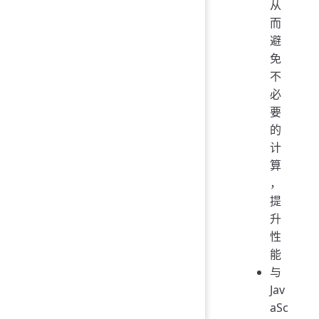
从
而
避
免
不
必
要
的
计
算
，
提
升
性
能
与
Jav
aSc