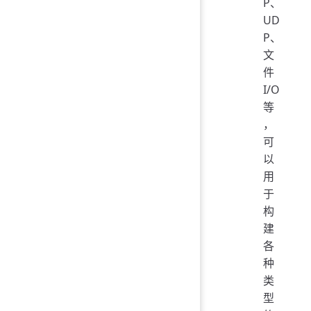
P、
UD
P、
文
件
I/O
等
，
可
以
用
于
构
建
各
种
类
型