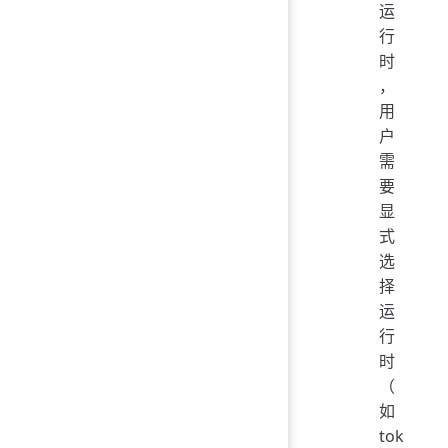
运
行
时
，
用
户
需
要
显
式
选
择
运
行
时
（
如
tok