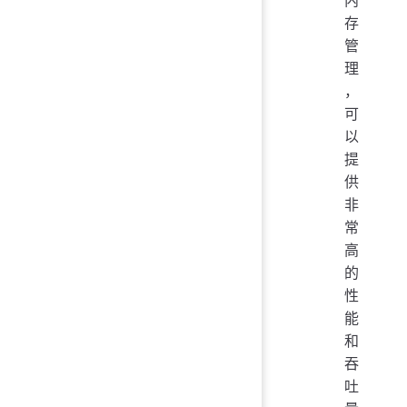
存
管
理
，
可
以
提
供
非
常
高
的
性
能
和
吞
吐