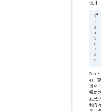
调用
asy
  p
}
asy
  p
  b
}
Futur
es 更
适合于
需要更
底层控
制的场
景，或