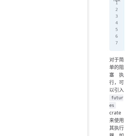
asy
  p
}
fn
 
  f
}
对于简
单的阻
塞执
行，可
以引入
futur
es
crate
来使用
其执行
器如