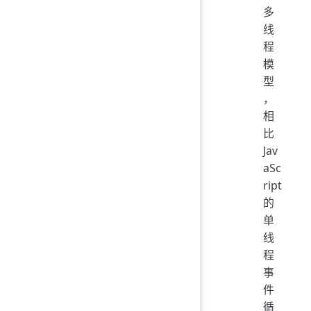
多
线
程
模
型
，
相
比
Jav
aSc
ript
的
单
线
程
事
件
循