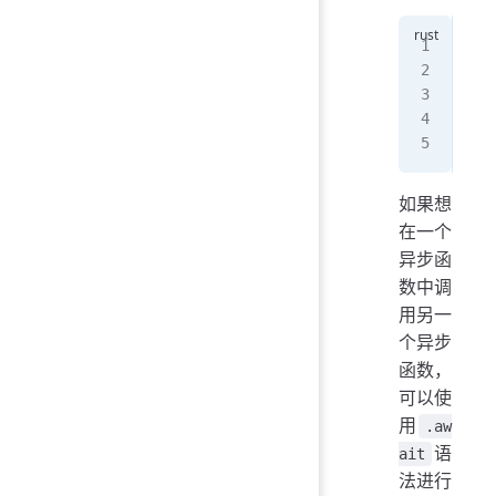
use
fn
 
  b
}
如果想
在一个
异步函
数中调
用另一
个异步
函数，
可以使
用
.aw
语
ait
法进行