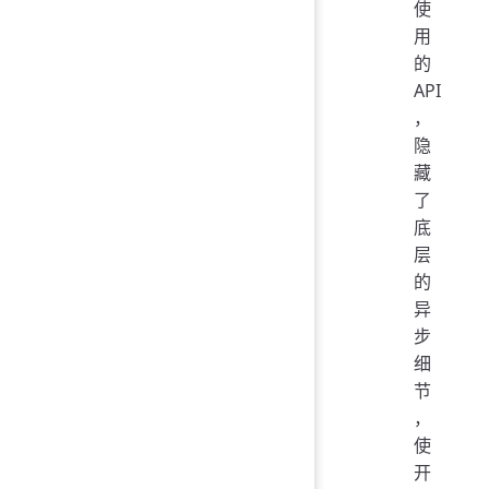
使
用
的
API
，
隐
藏
了
底
层
的
异
步
细
节
，
使
开