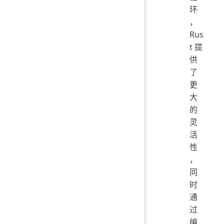
环
，
Rus
t 提
供
了
更
大
的
灵
活
性
，
同
时
通
过
编