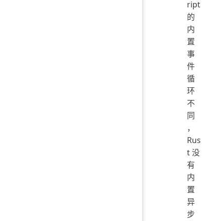
ript
的
内
置
事
件
循
环
不
同
，
Rus
t 没
有
内
置
异
步