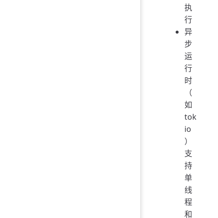
执
行
异
步
运
行
时
（
如
tok
io
）
支
持
单
线
程
和