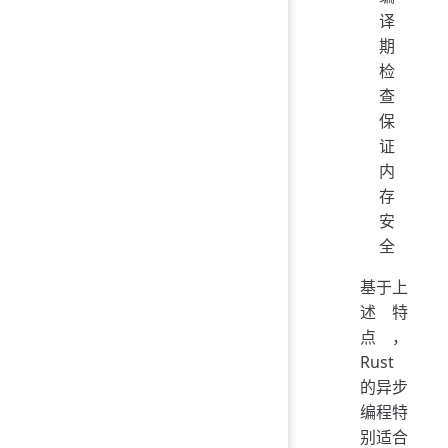
译
期
检
查
保
证
内
存
安
全
基于上
述特
点，
Rust
的异步
编程特
别适合