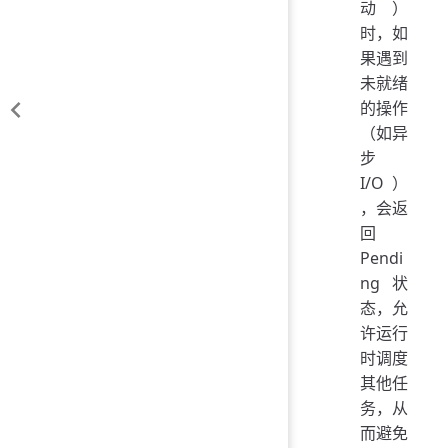
动）
时，如
果遇到
未就绪
的操作
（如异
步
I/O）
，会返
回
Pendi
ng 状
态，允
许运行
时调度
其他任
务，从
而避免