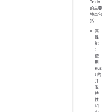
Tokio
的主要
特点包
括：
高
性
能
：
使
用
Rus
t 的
并
发
特
性
和
内