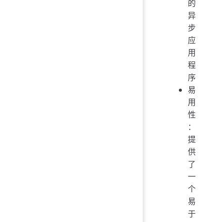
的
异
步
应
用
程
序
易
用
性
：
提
供
了
一
个
易
于