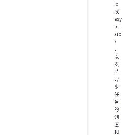
io
或
asy
nc-
std
）
，
以
支
持
异
步
任
务
的
调
度
和