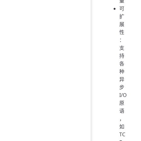
量
可
扩
展
性
：
支
持
各
种
异
步
I/O
原
语
，
如
TC