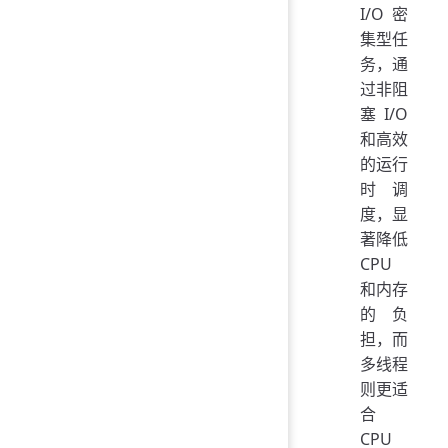
I/O 密
集型任
务，通
过非阻
塞 I/O
和高效
的运行
时调
度，显
著降低
CPU
和内存
的负
担，而
多线程
则更适
合
CPU