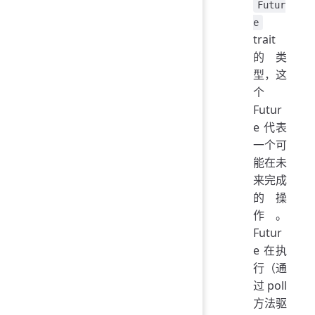
Futur
e
trait
的类
型，这
个
Futur
e 代表
一个可
能在未
来完成
的操
作。
Futur
e 在执
行（通
过 poll
方法驱