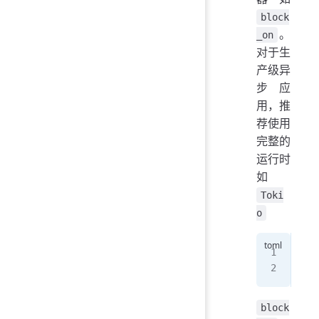
block
。
_on
对于生
产级异
步应
用，推
荐使用
完整的
运行时
如
Toki
o
[
de
fut
block