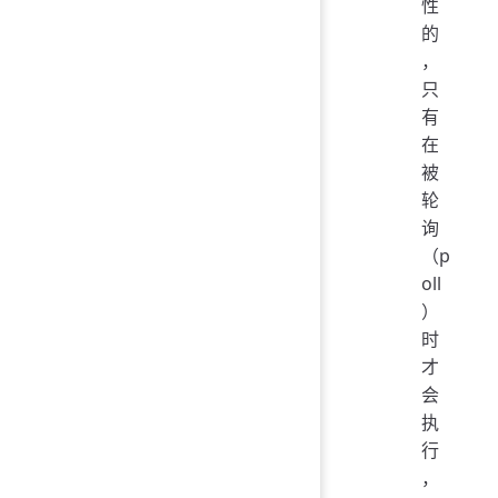
性
的
，
只
有
在
被
轮
询
（p
oll
）
时
才
会
执
行
，