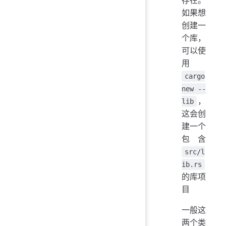
存在。
如果想
创建一
个库，
可以使
用
cargo
new --
，
lib
这会创
建一个
包含
src/l
ib.rs
的库项
目
一般这
两个类