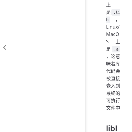
上
是
.li
，
b
Linux/
MacO
S 上
是
.a
，这意
味着库
代码会
被直接
嵌入到
最终的
可执行
文件中
libl