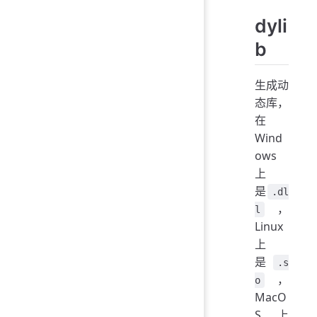
dyli
b
生成动
态库，
在
Wind
ows
上
是
.dl
，
l
Linux
上
是
.s
，
o
MacO
S 上