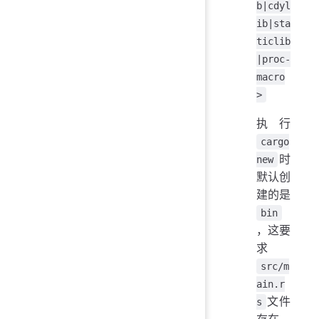
b|cdyl
ib|sta
ticlib
|proc-
macro
>
执行
cargo
时
new
默认创
建的是
bin
，这要
求
src/m
ain.r
文件
s