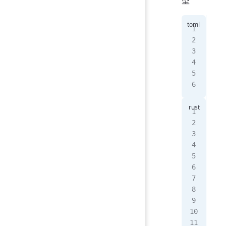
型
[
pa
nam
ver
edi
[
de
#[d
pub
   
   
   
   
}
pub
pub
pub