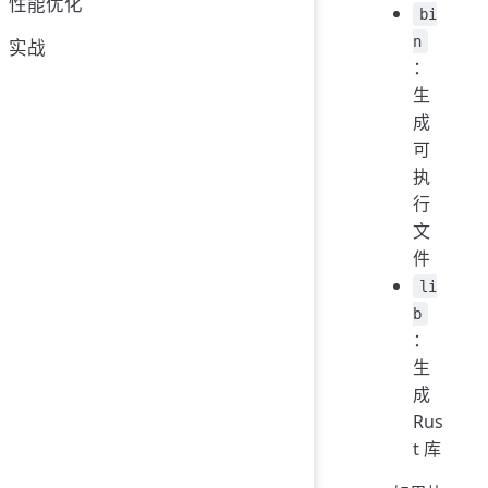
性能优化
bi
n
实战
：
生
成
可
执
行
文
件
li
b
：
生
成
Rus
t 库