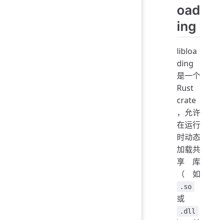
oad
ing
libloa
ding
是一个
Rust
crate
，允许
在运行
时动态
加载共
享库
（如
.so
或
.dll