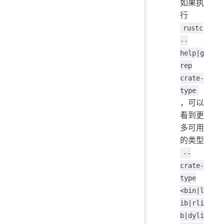
如果执
行
rustc
--
help|g
rep
crate-
type
，可以
看到更
多可用
的类型
--
crate-
type
<bin|l
ib|rli
b|dyli