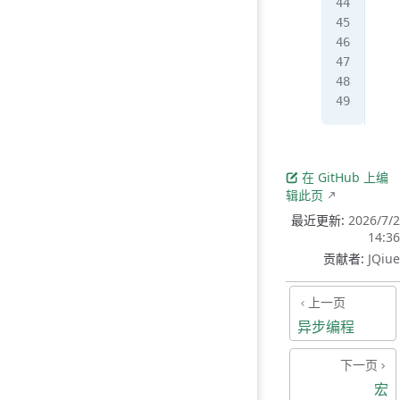
   
   
   
   
   
}
在 GitHub 上编
辑此页
最近更新:
2026/7/2
14:36
贡献者:
JQiue
上一页
异步编程
下一页
宏