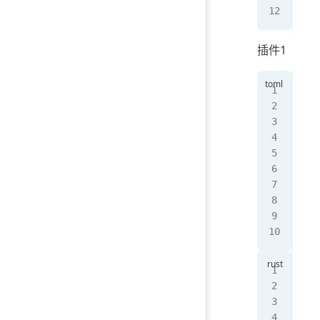
pub
插件1
[
pa
nam
ver
edi
[
li
cra
[
de
plu
use
#[
u
pub