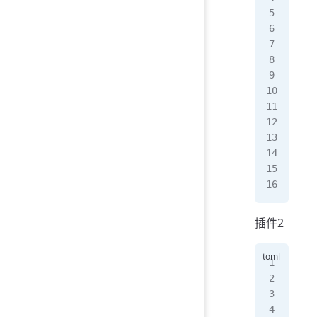
   
}
#[
u
pub
   
}
#[
u
pub
   
}
插件2
[
pa
nam
ver
edi