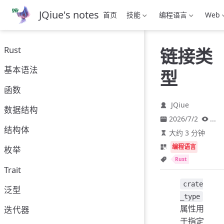
跳
JQiue's notes
首页
技能
编程语言
Web
至
主
要
Rust
链接类
內
容
基本语法
型
函数
JQiue
数据结构
2026/7/2
...
结构体
大约 3 分钟
编程语言
枚举
Rust
Trait
crate
泛型
_type
属性用
迭代器
于指定