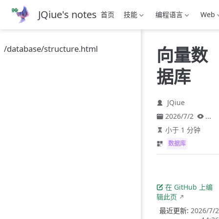
跳
JQiue's notes
首页
技能
编程语言
Web
至
主
要
/database/structure.html
向量数
內
容
据库
JQiue
2026/7/2
...
小于 1 分钟
数据库
在 GitHub 上编
辑此页
最近更新:
2026/7/2