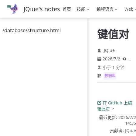
跳
JQiue's notes
首页
技能
编程语言
Web
至
主
要
/database/structure.html
键值对
內
容
JQiue
2026/7/2
...
小于 1 分钟
数据库
在 GitHub 上编
辑此页
最近更新:
2026/7/2
14:36
贡献者:
JQiue