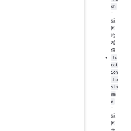
sh
：
返
回
哈
希
值
lo
cat
ion
.ho
stn
am
e
：
返
回
主