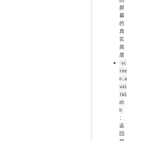
屏
幕
的
真
实
高
度
sc
ree
n.a
vai
lWi
dt
h
：
返
回