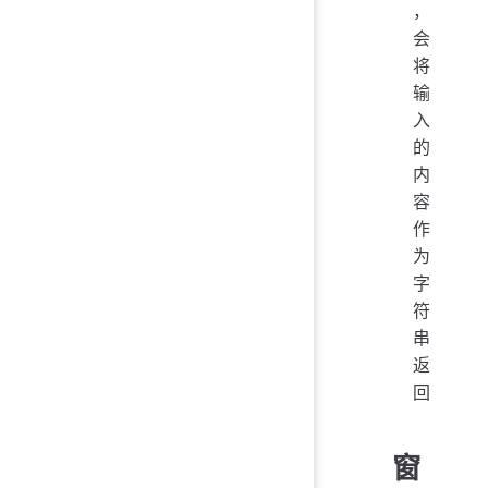
，
会
将
输
入
的
内
容
作
为
字
符
串
返
回
窗