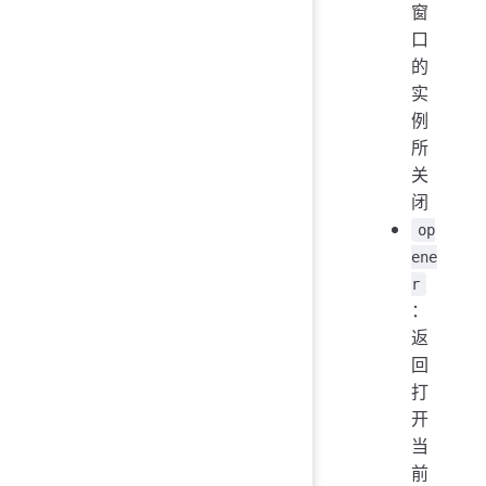
窗
口
的
实
例
所
关
闭
op
ene
r
：
返
回
打
开
当
前