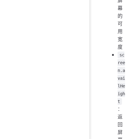
屏
幕
的
可
用
宽
度
sc
ree
n.a
vai
lHe
igh
t
：
返
回
屏