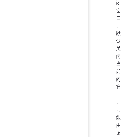
闭
窗
口
，
默
认
关
闭
当
前
的
窗
口
，
只
能
由
该