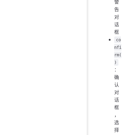
警
告
对
话
框
co
nfi
rm(
)
：
确
认
对
话
框
，
选
择