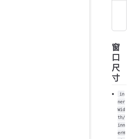
<
b
窗
<
b
口
do
尺
  
寸
  
  
  
in
  
ner
})
Wid
th/
inn
erH