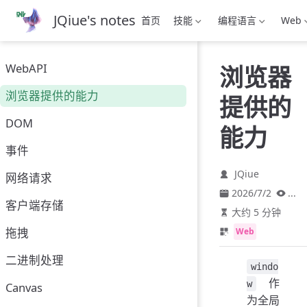
跳
JQiue's notes
首页
技能
编程语言
Web
至
主
要
WebAPI
浏览器
內
容
浏览器提供的能力
提供的
DOM
能力
事件
JQiue
网络请求
2026/7/2
...
客户端存储
大约 5 分钟
拖拽
Web
二进制处理
windo
作
w
Canvas
为全局