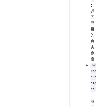
：
返
回
屏
幕
的
真
实
宽
度
sc
ree
n.h
eig
ht
：
返
回