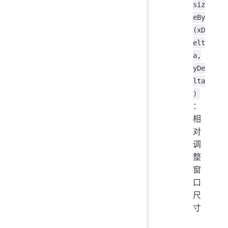
siz
eBy
(xD
elt
a,
yDe
lta
)
：
相
对
调
整
窗
口
尺
寸