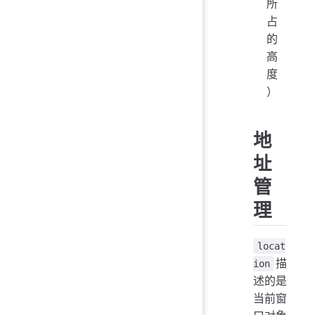
所
占
的
高
度
）
地
址
管
理
locat
描
ion
述的是
当前窗