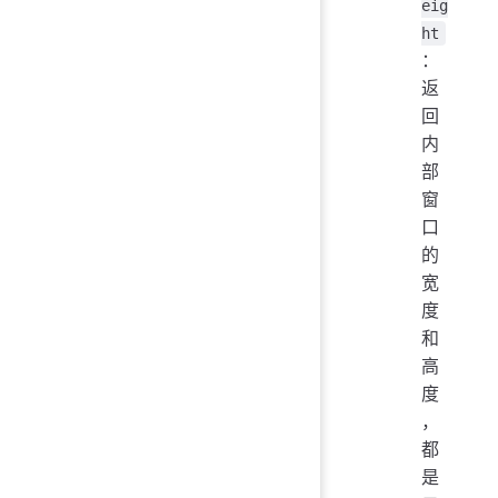
eig
ht
：
返
回
内
部
窗
口
的
宽
度
和
高
度
，
都
是