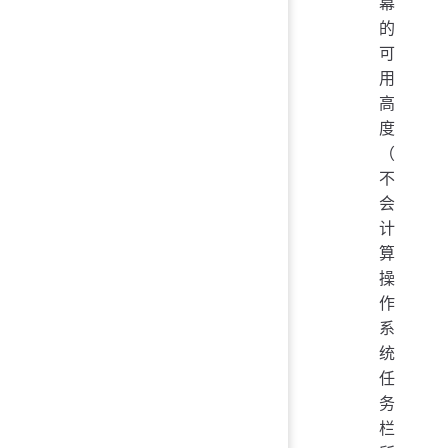
幕
的
可
用
高
度
（
不
会
计
算
操
作
系
统
任
务
栏