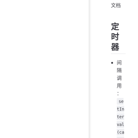
文档
定
时
器
间
隔
调
用
：
se
tIn
ter
val
(ca