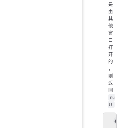
是
由
其
他
窗
口
打
开
的
，
则
返
回
nu
ll
窗口