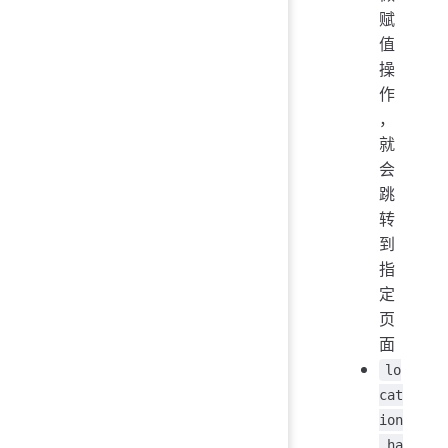
赋
值
操
作
，
就
会
跳
转
到
指
定
页
面
lo
cat
ion
.ha