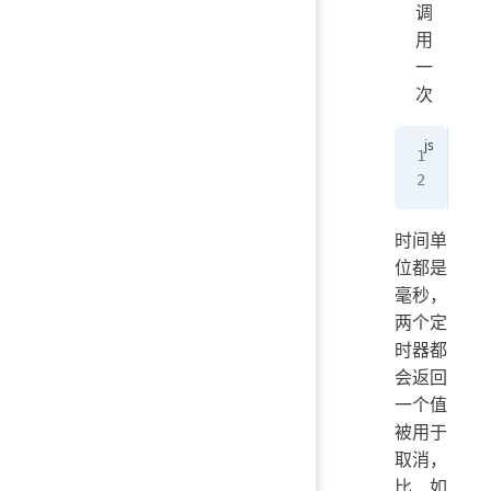
调
用
一
次
let
let
时间单
位都是
毫秒，
两个定
时器都
会返回
一个值
被用于
取消，
比如