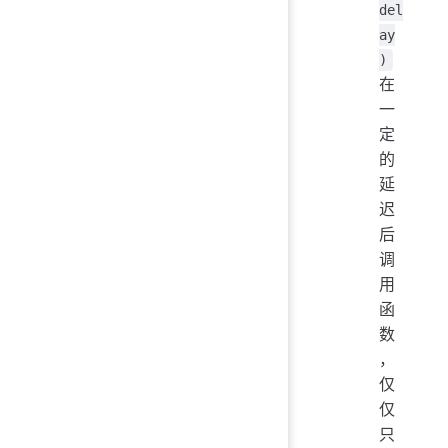
del
ay
)
在
一
定
的
延
迟
后
调
用
函
数
，
仅
仅
只