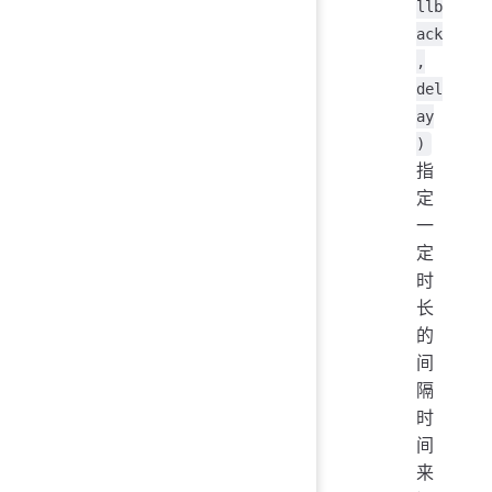
llb
ack
,
del
ay
)
指
定
一
定
时
长
的
间
隔
时
间
来