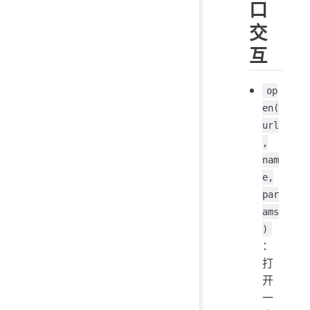
口
交
互
op
en(
url
,
nam
e,
par
ams
)
：
打
开
一