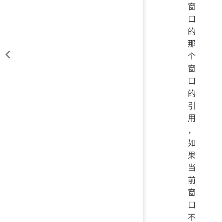
窗
口
的
那
个
窗
口
的
引
用
，
如
果
当
前
窗
口
不