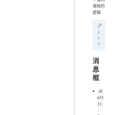
清除的
逻辑
for
  c
  c
}
消
息
框
al
ert
()
：