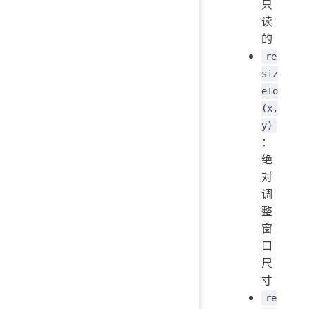
只
读
的
re
siz
eTo
(x,
y)
：
绝
对
调
整
窗
口
尺
寸
re