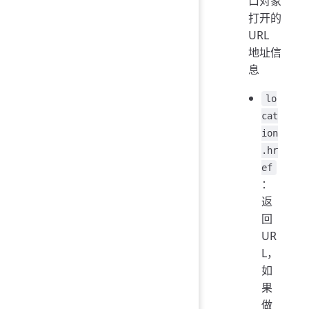
口对象
打开的
URL
地址信
息
lo
cat
ion
.hr
ef
：
返
回
UR
L，
如
果
做