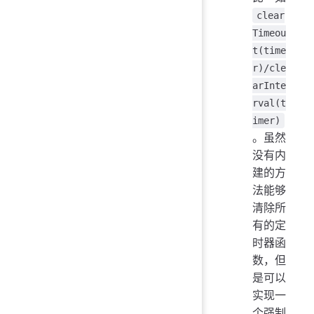
clear
Timeou
t(time
r)/cle
arInte
rval(t
imer)
。虽然
没有内
建的方
法能够
清除所
有的定
时器函
数，但
是可以
实现一
个强制