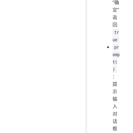
“确
定”
返
回
tr
ue
pr
omp
t(
)
：
提
示
输
入
对
话
框