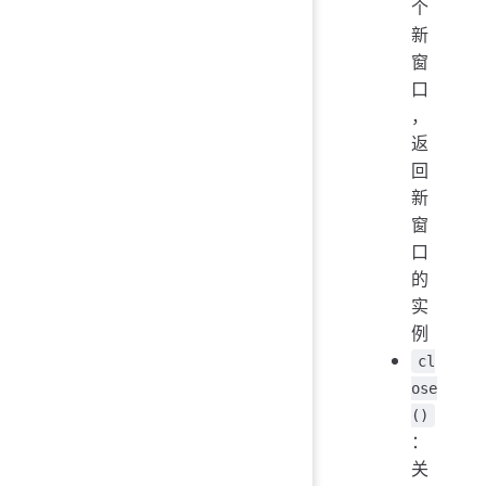
个
新
窗
口
，
返
回
新
窗
口
的
实
例
cl
ose
()
：
关