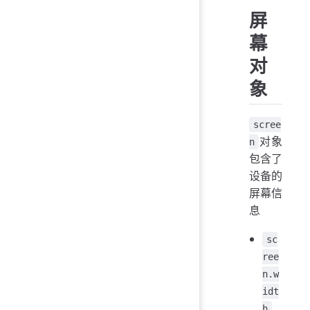
屏
幕
对
象
scree
对象
n
包含了
设备的
屏幕信
息
sc
ree
n.w
idt
h