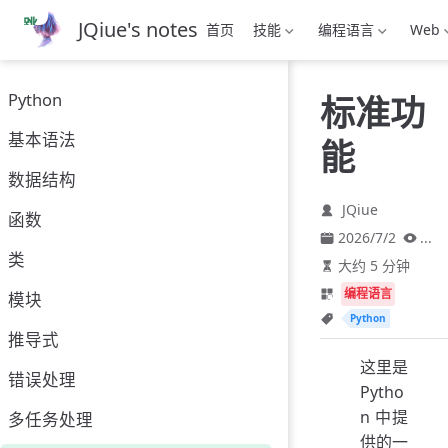
跳
JQiue's notes
首页
技能
编程语言
Web
至
主
要
Python
标准功
內
容
基本语法
能
数据结构
JQiue
函数
2026/7/2
...
类
大约 5 分钟
编程语言
模块
Python
推导式
这里是
错误处理
Pytho
n 中提
多任务处理
供的一