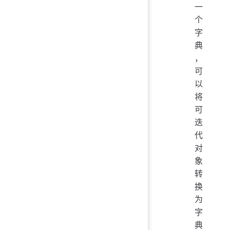
一
个
字
典
，
可
以
将
可
迭
代
对
象
转
换
为
字
典