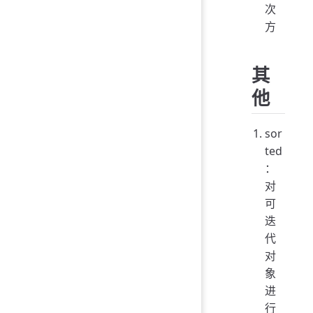
次
方
其
他
sor
ted
：
对
可
迭
代
对
象
进
行