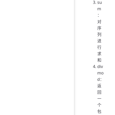
su
m
：
对
序
列
进
行
求
和
div
mo
d：
返
回
一
个
包