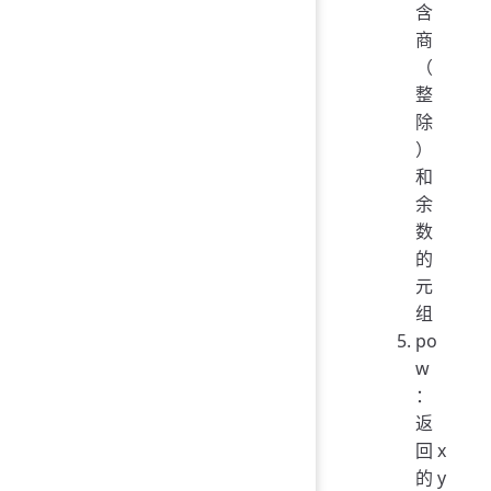
含
商
（
整
除
）
和
余
数
的
元
组
po
w
：
返
回 x
的 y