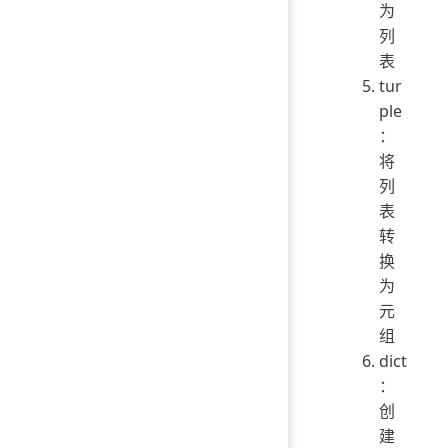
为
列
表
tur
ple
：
将
列
表
转
换
为
元
组
dict
：
创
建