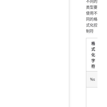
不同的
类型要
使用不
同的格
式化控
制符
格
式
化
字
符
%s
%