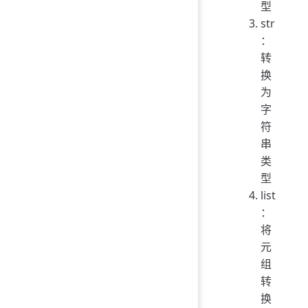
型
str
：
转
换
为
字
符
串
类
型
list
：
将
元
组
转
换