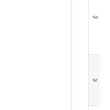
%d
0
%
%f