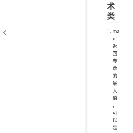
术
类
ma
x：
返
回
参
数
的
最
大
值
，
可
以
是