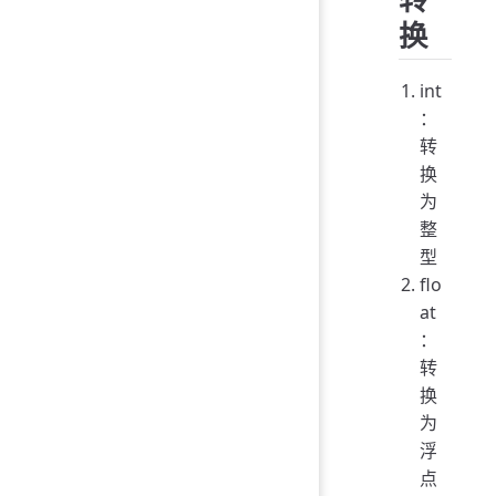
换
int
：
转
换
为
整
型
flo
at
：
转
换
为
浮
点