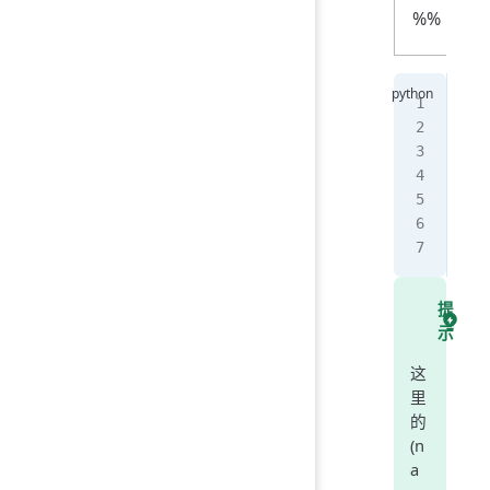
%%
nam
age
hei
pri
pri
pri
pri
提
示
这
里
的
(n
a