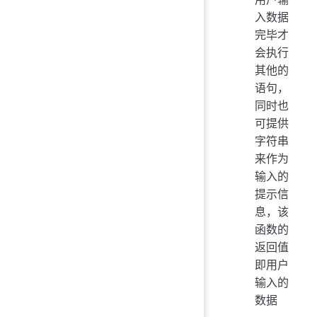
入数据
完毕才
会执行
其他的
语句，
同时也
可提供
字符串
来作为
输入的
提示信
息，该
函数的
返回值
即用户
输入的
数据