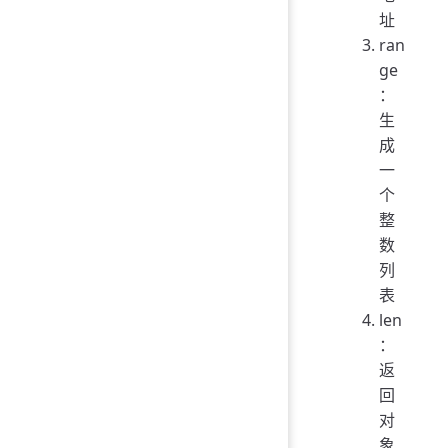
址
ran
ge
：
生
成
一
个
整
数
列
表
len
：
返
回
对
象