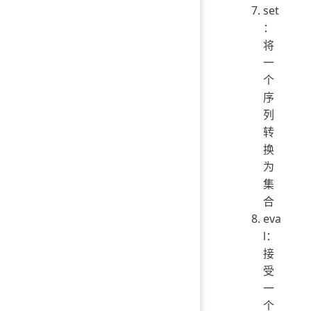
set
：
将
一
个
序
列
转
换
为
集
合
eva
l：
接
受
一
个