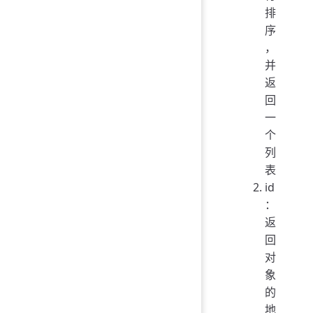
排
序
，
并
返
回
一
个
列
表
id
：
返
回
对
象
的
地