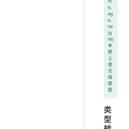
m
e,
ag
e,
he
ig
ht)
本
质
上
是
元
组
类
型
类
型
转