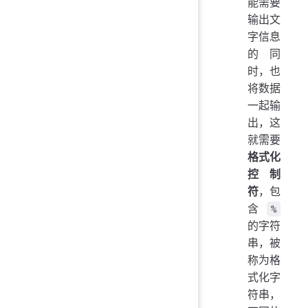
能需要
输出文
字信息
的同
时，也
将数据
一起输
出，这
就需要
格式化
控制
符
，包
含
%
的字符
串，被
称为格
式化字
符串，