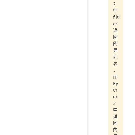
2
中
filt
er
返
回
的
是
列
表
，
而
Py
th
on
3
中
返
回
的