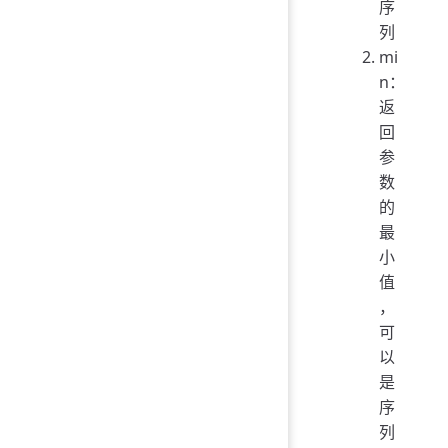
序
列
mi
n：
返
回
参
数
的
最
小
值
，
可
以
是
序
列