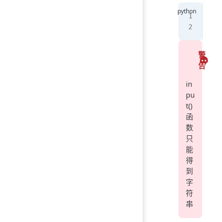
inp
inp
警
告
in
pu
t()
函
数
只
能
得
到
字
符
串