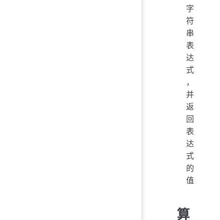
字
符
串
表
达
式
，
并
返
回
表
达
式
的
值
算