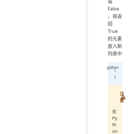
或
False
，将返
回
True
的元素
放入新
列表中
f 
=
pri
注
意
在
Py
th
on