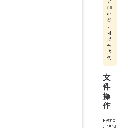
是
filt
er
类
，
可
以
被
迭
代
文
件
操
作
Pytho
n 通过