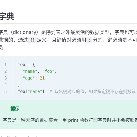
字典
字典（dictionary）是除列表之外最灵活的数据类型，字典
数据的，通过
定义，且键值对必须用
分割，键必须是不
{}
:
员
foo 
=
 {
  "name"
: 
"foo"
,
  "age"
: 
21
}
foo[
"name"
]  
# 取出键对应的值，如果指定键不存在则报错
提示
字典是一种无序的数据集合，用 print 函数打印字典时并不会按