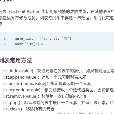
列表（List）是 Python 中使用最频繁的数据类型，在其他语言
赋值运算符修改成员，列表专门用于存储一串数据，用
来定
[]
据
name_list 
=
 [
"zs"
, 
23
, 
"男"
]
name_list[
1
] 
# 23
列表常用方法
list.index(value)：获取元素在列表中的索引，如果有则
list.append(value)：追加一个元素到列表末尾
list.insert(index, value)：指定位置添加一个元素
list.extend(iterable)：该方法接收一个迭代器类型，
list.remove(value)：移除第一次出现的指定值
list.pop()：默认移除列表中最后一个元素，并返回该元
list.clear()：移除所有的元素