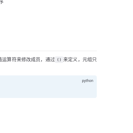
排序
赋值运算符来修改成员，通过
来定义，元组只
()