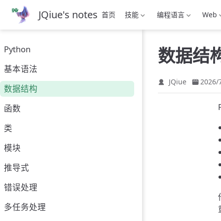
跳
JQiue's notes
首页
技能
编程语言
Web
至
主
要
Python
数据结
內
容
基本语法
JQiue
2026/
数据结构
函数
类
模块
推导式
错误处理
多任务处理