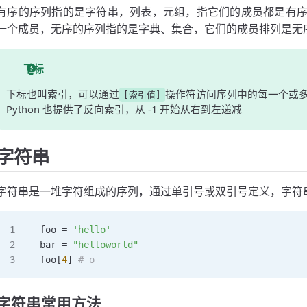
有序的序列指的是字符串，列表，元组，指它们的成员都是有
一个成员，无序的序列指的是字典、集合，它们的成员排列是无
下标
下标也叫索引，可以通过
操作符访问序列中的每一个或多
[索引值]
Python 也提供了反向索引，从 -1 开始从右到左递减
字符串
字符串是一堆字符组成的序列，通过单引号或双引号定义，字符
foo 
=
 'hello'
bar 
=
 "helloworld"
foo[
4
] 
# o
字符串常用方法