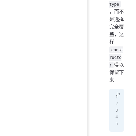
type
，而不
是选择
完全覆
盖，这
样
const
ructo
得以
r
保留下
来
fun
B
.
p
let
con