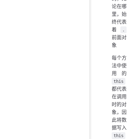
论在哪
里，始
终代表
着
.
前面对
象
每个方
法中使
用的
this
都代表
在调用
时的对
象，因
此将数
据写入
this