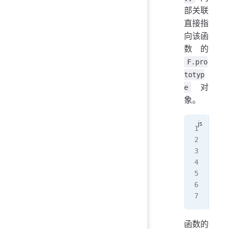
部关联
直接指
向该函
数的
F.pro
totyp
对
e
象。
let
fun
B
.
p
let
con
函数的