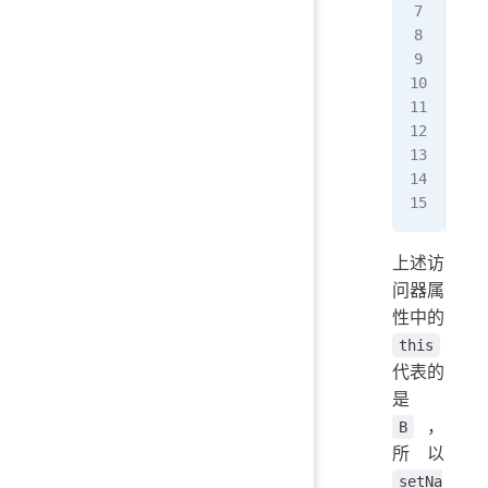
   
  }
};
let
con
B
.
s
con
con
上述访
问器属
性中的
this
代表的
是
，
B
所以
setNa