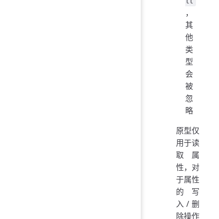
ll
，
其
他
类
型
会
被
忽
略
原型仅
用于读
取属
性，对
于属性
的写
入/删
除操作