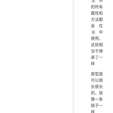
中
A
的所有
属性和
方法都
会在
中
B
使用，
这就相
当于继
承了一
样
原型是
可以很
长很长
的，就
像一条
链子一
样