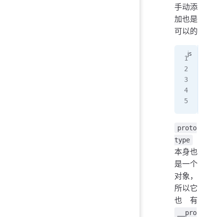
手动添
加也是
可以的
fun
B
.
p
let
con
proto
type
本身也
是一个
对象，
所以它
也有
__pro