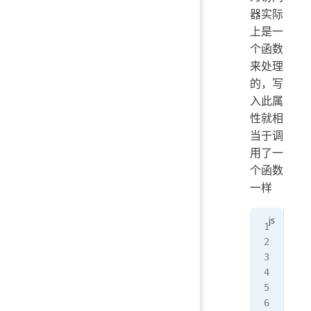
器实际
上是一
个函数
来处理
的，写
入此属
性就相
当于调
用了一
个函数
一样
let
  n
  g
   
  }
  s