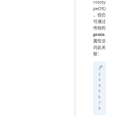
rototy
peOf()
，但仍
可通过
传统的
proto
属性访
问此关
联：
let
let
//
con
//
B
.
_
con