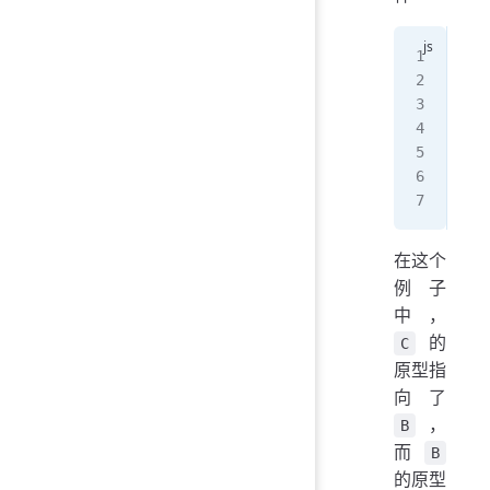
let
let
let
B
.
_
C
.
_
con
在这个
例子
中，
的
C
原型指
向了
，
B
而
B
的原型