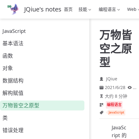
跳
JQiue's notes
首页
技能
编程语言
Web
至
主
要
JavaScript
万物皆
內
容
基本语法
空之原
函数
型
对象
JQiue
数据结构
2021/6/28
...
解构赋值
大约 8 分钟
万物皆空之原型
编程语言
JavaScript
类
JavaSc
错误处理
ript 的