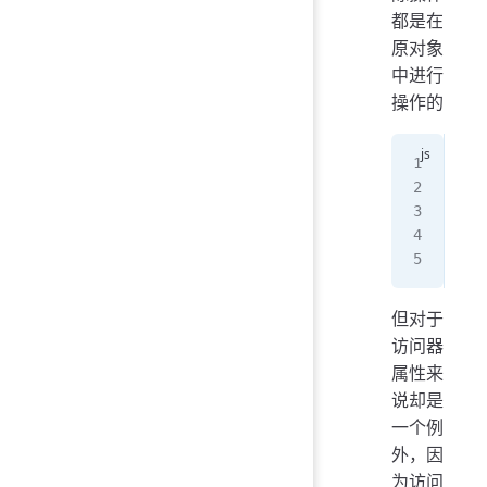
都是在
原对象
中进行
操作的
let
let
B
.
n
con
但对于
访问器
属性来
说却是
一个例
外，因
为访问