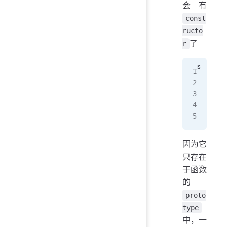
会有
const
ructo
了
r
fun
B
.
p
let
con
因为它
只存在
于函数
的
proto
type
中，一