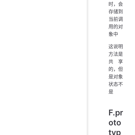
时，会
存储到
当前调
用的对
象中
这说明
方法是
共享
的，但
是对象
状态不
是
F.pr
oto
typ