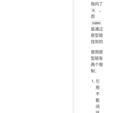
指向了
，
A
而
name
是通过
原型链
找到的
使用原
型链有
两个限
制：
引
用
不
能
闭
环