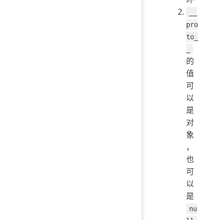
__
pro
to_
_
的
值
可
以
是
对
象
，
也
可
以
是
nu