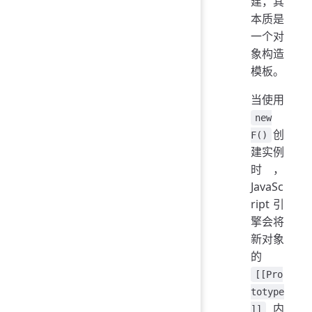
建，其
本质是
一个对
象构造
模板。
当使用
new
创
F()
建实例
时，
JavaSc
ript 引
擎会将
新对象
的
[[Pro
totype
内
]]