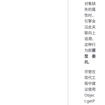
对象缺
失的属
性时，
引擎会
沿此关
联向上
追溯，
这种行
为即
原
型委
托
。
尽管在
现代工
程中建
议使用
Objec
t.getP