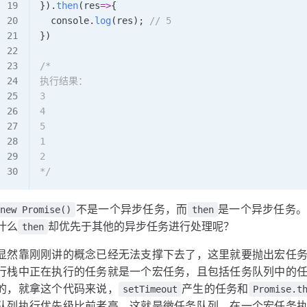
}).
then
(
res
=>
{
  console
.
log
(
res
); 
// 5
})
/* 
执行结果：
3
4
5
1
2
*/
不是一个异步任务，而
是一个异步任务
new Promise()
then
什么
却优先于其他的异步任务进行处理呢？
then
显然靠刚刚讲的概念已经无法支撑下去了，这里就要抛出宏任
行栈中正在执行的任务就是一个宏任务，且包括任务队列中的
的，就拿这个代码来说，
产生的任务和
setTimeout
Promise.t
队列执行优先级比前者高，这就是微任务队列，在一个宏任务