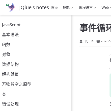
跳
JQiue's notes
首页
技能
编程语言
Web
至
主
要
JavaScript
事件循
內
容
基本语法
JQiue
2026/
函数
对象
数据结构
解构赋值
万物皆空之原型
类
错误处理