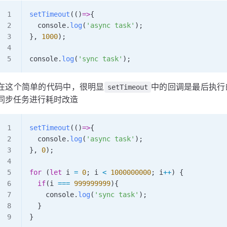
setTimeout
(()
=>
{
  console
.
log
(
'async task'
);
}, 
1000
);
console
.
log
(
'sync task'
);
在这个简单的代码中，很明显
中的回调是最后执行
setTimeout
同步任务进行耗时改造
setTimeout
(()
=>
{
  console
.
log
(
'async task'
);
}, 
0
);
for
 (
let
 i
 =
 0
; 
i
 <
 1000000000
; 
i
++
) {
  if
(
i
 ===
 999999999
){
    console
.
log
(
'sync task'
);
  }
}