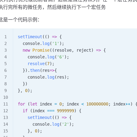
执行完所有的微任务，然后继续执行下一个宏任务
这是一个代码示例：
setTimeout
(() 
=>
 {
  console
.
log
(
'1'
);
  new
 Promise
((
resolve
, 
reject
) 
=>
 {
    console
.
log
(
'6'
);
    resolve
(
7
);
  }).
then
(
res
=>
{
    console
.
log
(
res
);
  })
}, 
0
);
for
 (
let
 index
 =
 0
; 
index
 <
 100000000
; 
index
++
) 
  if
 (
index
 ===
 9999999
) {
    setTimeout
(() 
=>
 {
      console
.
log
(
'2'
);
    }, 
0
);