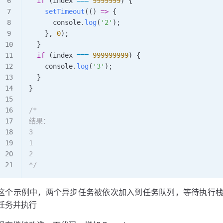
  if
 (
index
 ===
 9999999
) {
    setTimeout
(() 
=>
 {
      console
.
log
(
'2'
);
    }, 
0
);
  }
  if
 (
index
 ===
 999999999
) {
    console
.
log
(
'3'
);
  }
}
/*
结果：
3
1
2
*/
这个示例中，两个异步任务被依次加入到任务队列，等待执行
任务并执行