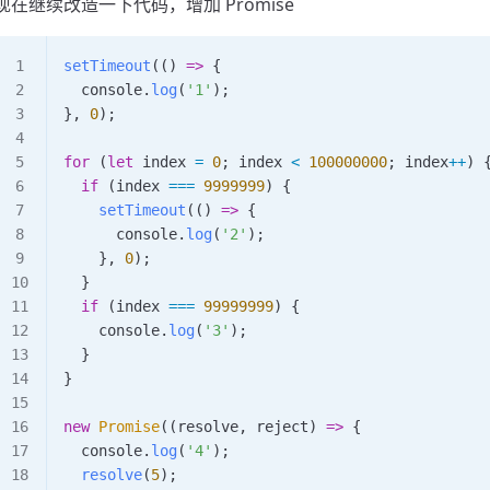
现在继续改造一下代码，增加 Promise
setTimeout
(() 
=>
 {
  console
.
log
(
'1'
);
}, 
0
);
for
 (
let
 index
 =
 0
; 
index
 <
 100000000
; 
index
++
) 
  if
 (
index
 ===
 9999999
) {
    setTimeout
(() 
=>
 {
      console
.
log
(
'2'
);
    }, 
0
);
  }
  if
 (
index
 ===
 99999999
) {
    console
.
log
(
'3'
);
  }
}
new
 Promise
((
resolve
, 
reject
) 
=>
 {
  console
.
log
(
'4'
);
  resolve
(
5
);