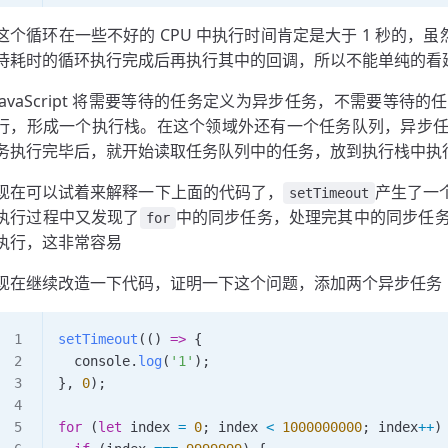
这个循环在一些不好的 CPU 中执行时间肯定是大于 1 秒的，虽
待耗时的循环执行完成后再执行其中的回调，所以不能单纯的看
JavaScript 将需要等待的任务定义为异步任务，不需要等
行，形成一个执行栈。在这个领域外还有一个任务队列，异步
务执行完毕后，就开始读取任务队列中的任务，放到执行栈中执
现在可以试着来解释一下上面的代码了，
产生了一个
setTimeout
执行过程中又发现了
中的同步任务，处理完其中的同步任
for
执行，这非常容易
现在继续改造一下代码，证明一下这个问题，添加两个异步任务
setTimeout
(() 
=>
 {
  console
.
log
(
'1'
);
}, 
0
);
for
 (
let
 index
 =
 0
; 
index
 <
 1000000000
; 
index
++
)