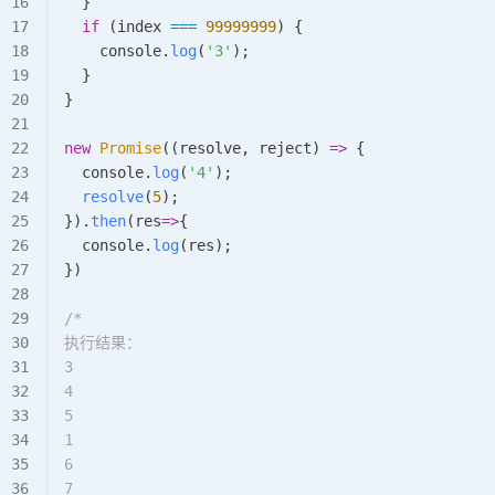
  }
  if
 (
index
 ===
 99999999
) {
    console
.
log
(
'3'
);
  }
}
new
 Promise
((
resolve
, 
reject
) 
=>
 {
  console
.
log
(
'4'
);
  resolve
(
5
);
}).
then
(
res
=>
{
  console
.
log
(
res
);
})
/*
执行结果：
3
4
5
1
6
7